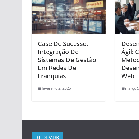
Case De Sucesso:
Desen
Integração De
Ágil: 
Sistemas De Gestão
Metod
Em Redes De
Desen
Franquias
Web
fevereiro 2, 2025
março 5
3T.DEV.BR