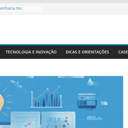
genharia No
to De Cidades
Meio Ambiente:
 O Desenvolvimento
ngenharia Civil Na
leira
TECNOLOGIA E INOVAÇÃO
DICAS E ORIENTAÇÕES
CASE
tacionais Aplicadas
uturais
 Precisão Em Obras
exidade