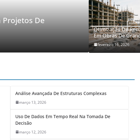
DICAS E ORIENTAÇÕES
SLIDER
ção Na Construção Civil: Avanços E
tos
Otimização De Rec
Em Obras De Grand
8, 2026
Isabella
fevereiro 16, 2026
Análise Avançada De Estruturas Complexas
março 13, 2026
Uso De Dados Em Tempo Real Na Tomada De
Decisão
março 12, 2026