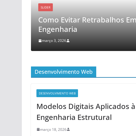
DESTAQUE
os Em Projetos De
Automa
Impac
fevereiro 1
Desenvolvimento Web
DESENVOLVIMENTO WEB
Modelos Digitais Aplicados à
Engenharia Estrutural
março 18, 2026