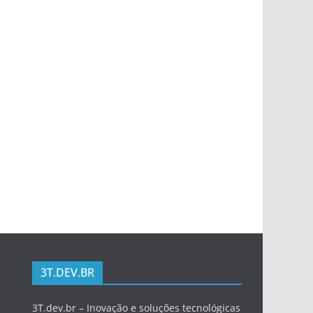
3T.DEV.BR
3T.dev.br – Inovação e soluções tecnológicas