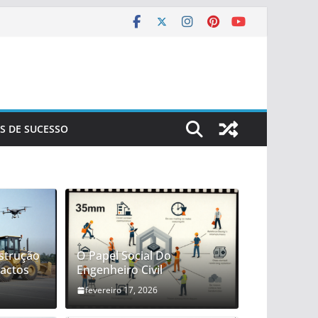
S DE SUCESSO
strução
O Papel Social Do
pactos
Engenheiro Civil
fevereiro 17, 2026