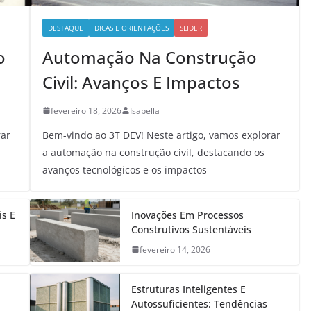
DESTAQUE
DICAS E ORIENTAÇÕES
SLIDER
o
Automação Na Construção
Civil: Avanços E Impactos
fevereiro 18, 2026
Isabella
rar
Bem-vindo ao 3T DEV! Neste artigo, vamos explorar
a automação na construção civil, destacando os
avanços tecnológicos e os impactos
is E
Inovações Em Processos
Construtivos Sustentáveis
fevereiro 14, 2026
Estruturas Inteligentes E
Autossuficientes: Tendências