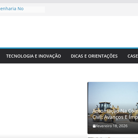
genharia No
to De Cidades
Meio Ambiente:
 O Desenvolvimento
ngenharia Civil Na
leira
TECNOLOGIA E INOVAÇÃO
DICAS E ORIENTAÇÕES
CASE
tacionais Aplicadas
uturais
 Precisão Em Obras
exidade
Automação Na Con
Civil: Avanços E Im
fevereiro 18, 2026