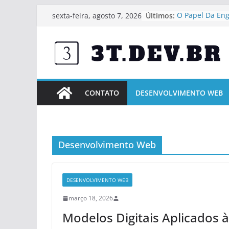
Pular
Últimos:
O Papel Da En
sexta-feira, agosto 7, 2026
para
Desenvolvimen
Inteligentes
o
Engenharia E 
conteúdo
Caminhos Para
Sustentável
O Impacto Da E
Economia Brasi
CONTATO
DESENVOLVIMENTO WEB
Análises Compu
A Projetos Estr
Engenharia De
De Alta Compl
Desenvolvimento Web
DESENVOLVIMENTO WEB
março 18, 2026
Modelos Digitais Aplicados à