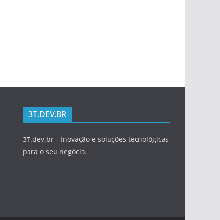
3T.DEV.BR
3T.dev.br – Inovação e soluções tecnológicas
para o seu negócio.