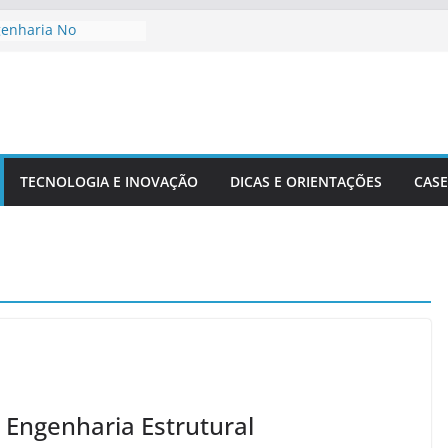
genharia No
to De Cidades
Meio Ambiente:
 O Desenvolvimento
ngenharia Civil Na
leira
TECNOLOGIA E INOVAÇÃO
DICAS E ORIENTAÇÕES
CASE
tacionais Aplicadas
uturais
 Precisão Em Obras
exidade
 Engenharia Estrutural