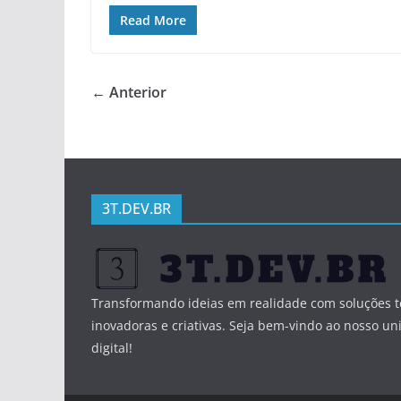
Read More
← Anterior
3T.DEV.BR
Transformando ideias em realidade com soluções t
inovadoras e criativas. Seja bem-vindo ao nosso un
digital!