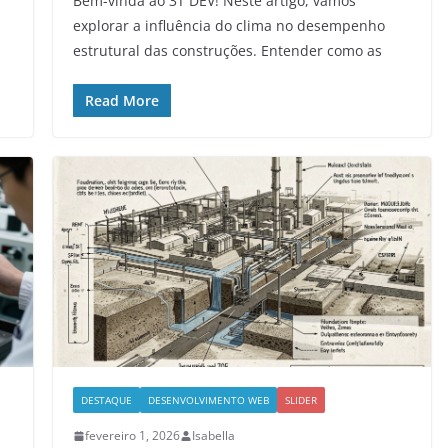
Bem-vinda ao 3T DEV! Neste artigo, vamos
explorar a influência do clima no desempenho
estrutural das construções. Entender como as
Read More
DESTAQUE
DESENVOLVIMENTO WEB
SLIDER
fevereiro 1, 2026
Isabella