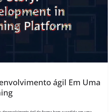
senvolvimento ágil Em Uma
ning
ou
desenvolvimento ágil
de forma bem-sucedida em uma