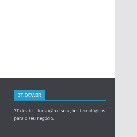
3T.DEV.BR
3T.dev.br – Inovação e soluções tecnológicas
para o seu negócio.