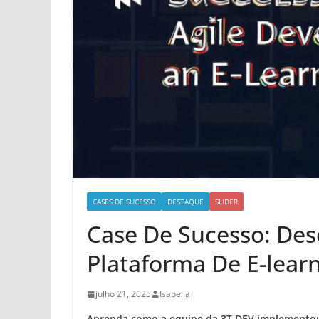
CASES DE SUCESSO
DESTAQUE
SLIDER
Case De Sucesso: De
Plataforma De E-lear
julho 21, 2025
Isabella
Aprenda como a equipe da 3T DEV implement