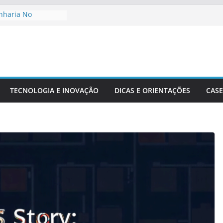
nharia No
 De Cidades
io Ambiente:
 Desenvolvimento
enharia Civil Na
ira
TECNOLOGIA E INOVAÇÃO
DICAS E ORIENTAÇÕES
CASE
acionais Aplicadas
urais
recisão Em Obras
idade