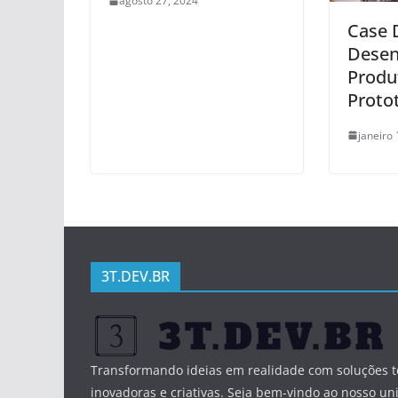
agosto 27, 2024
Case 
Desen
Produ
Proto
janeiro 
3T.DEV.BR
Transformando ideias em realidade com soluções t
inovadoras e criativas. Seja bem-vindo ao nosso un