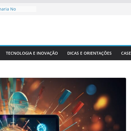
haria No
De Cidades
o Ambiente:
Desenvolvimento
nharia Civil Na
ra
TECNOLOGIA E INOVAÇÃO
DICAS E ORIENTAÇÕES
CASE
ionais Aplicadas
rais
ecisão Em Obras
dade