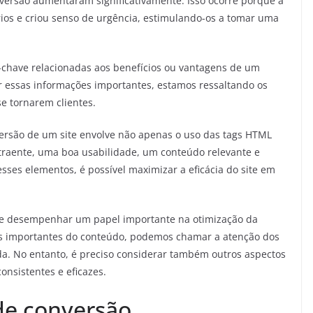
nversão aumentaram significativamente. Isso ocorre porque a
rios e criou senso de urgência, estimulando-os a tomar uma
-chave relacionadas aos benefícios ou vantagens de um
ar essas informações importantes, estamos ressaltando os
se tornarem clientes.
versão de um site envolve não apenas o uso das tags HTML
traente, uma boa usabilidade, um conteúdo relevante e
ses elementos, é possível maximizar a eficácia do site em
e desempenhar um papel importante na otimização da
ais importantes do conteúdo, podemos chamar a atenção dos
ada. No entanto, é preciso considerar também outros aspectos
nsistentes e eficazes.
de conversão