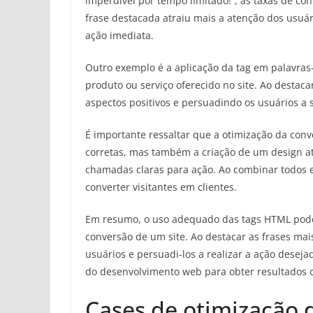
imperdível por tempo limitado!”, as taxas de co
frase destacada atraiu mais a atenção dos usuá
ação imediata.
Outro exemplo é a aplicação da tag
em palavras
produto ou serviço oferecido no site. Ao destac
aspectos positivos e persuadindo os usuários a 
É importante ressaltar que a otimização da con
corretas, mas também a criação de um design a
chamadas claras para ação. Ao combinar todos es
converter visitantes em clientes.
Em resumo, o uso adequado das tags HTML
pod
conversão de um site. Ao destacar as frases m
usuários e persuadi-los a realizar a ação desej
do desenvolvimento web para obter resultados co
Cases de otimização 