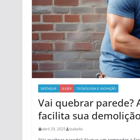
DESTAQUE
SLIDER
TECNOLOGIA E INOVAÇÃO
Vai quebrar parede? 
facilita sua demoliçã
abril 29, 2025
Isabella
“Vai quebrar parede? Alugue um rompedor e faci