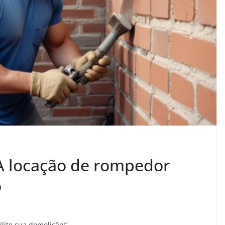
A locação de rompedor
o
lite sua demolição!”