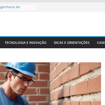
ngenharia No
nto De Cidades
 Meio Ambiente:
a O Desenvolvimento
 Engenharia Civil Na
ileira
TECNOLOGIA E INOVAÇÃO
DICAS E ORIENTAÇÕES
CASE
putacionais Aplicadas
truturais
e Precisão Em Obras
lexidade