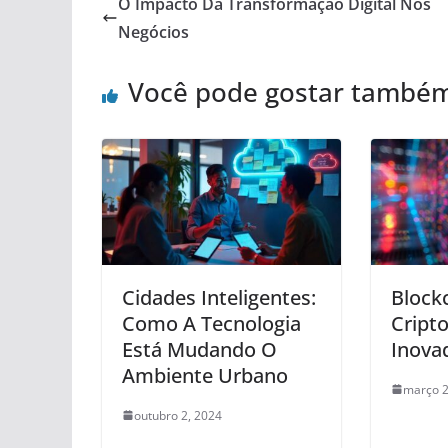
O Impacto Da Transformação Digital Nos
Negócios
Você pode gostar també
Cidades Inteligentes:
Block
Como A Tecnologia
Cript
Está Mudando O
Inova
Ambiente Urbano
março 2
outubro 2, 2024