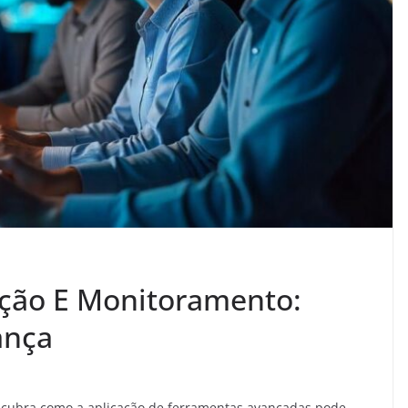
cção E Monitoramento:
ança
cubra como a aplicação de ferramentas avançadas pode