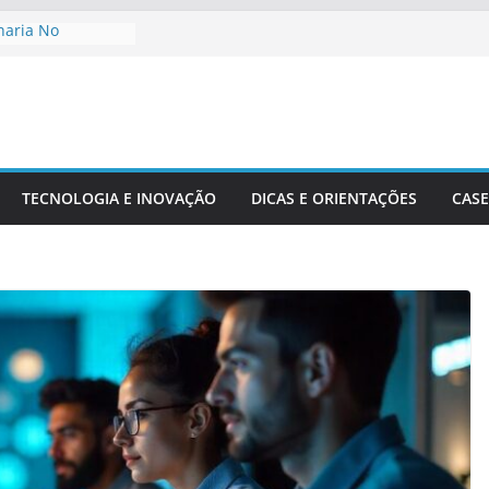
haria No
De Cidades
o Ambiente:
Desenvolvimento
nharia Civil Na
ra
TECNOLOGIA E INOVAÇÃO
DICAS E ORIENTAÇÕES
CASE
ionais Aplicadas
rais
ecisão Em Obras
dade