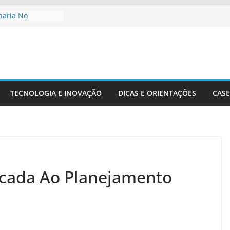
haria No
De Cidades
o Ambiente:
Desenvolvimento
nharia Civil Na
ra
TECNOLOGIA E INOVAÇÃO
DICAS E ORIENTAÇÕES
CASE
ionais Aplicadas
rais
ecisão Em Obras
dade
icada Ao Planejamento