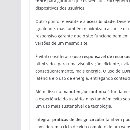
fonte
para garantir que os websites carreguem
dispositivos dos usuários.
Outro ponto relevante é a
acessibilidade
. Desen
igualdade, mas também maximiza o alcance e a 
responsivo garante que o site funcione bem em v
versões de um mesmo site.
É vital considerar o
uso responsável de recurso
otimizados para uma visualização eficiente, e
consequentemente, mais energia. O uso de
CDN
latência e o uso de energia, entregando conteú
Além disso, a
manutenção contínua
é fundament
a experiência do usuário, mas também evita sob
um uso mais sustentável da tecnologia.
Integrar
práticas de design circular
também pode 
considerem o ciclo de vida completo de um webs