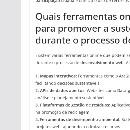
participação cidadã
e otimiza o uso de recursos
Quais ferramentas on
para promover a sust
durante o processo 
Existem várias ferramentas online que podem se
durante o processo de
desenvolvimento web
. A
1.
Mapas interativos
:
Ferramentas como o
ArcGI
facilitando decisões sustentáveis.
2.
APIs de dados abertos
:
Websites como
Data.
análise e planejamento sustentável.
3.
Plataformas de gestão de resíduos
:
Aplicativ
na promoção da reciclagem.
4.
Ferramentas de desempenho ambiental
:
Soft
projetos web, ajudando a otimizar recursos.