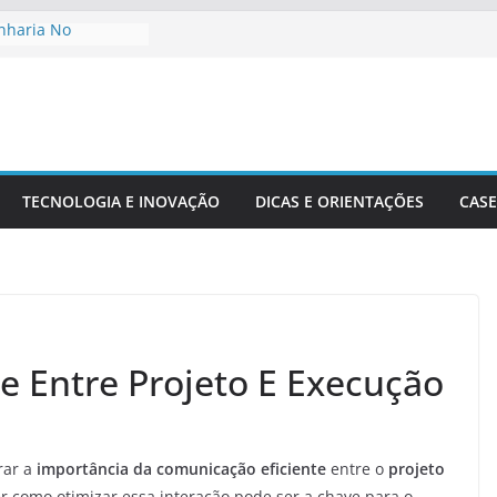
nharia No
 De Cidades
io Ambiente:
 Desenvolvimento
enharia Civil Na
ira
TECNOLOGIA E INOVAÇÃO
DICAS E ORIENTAÇÕES
CASE
acionais Aplicadas
urais
recisão Em Obras
idade
e Entre Projeto E Execução
rar a
importância da comunicação eficiente
entre o
projeto
como otimizar essa interação pode ser a chave para o