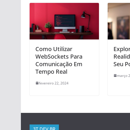
Como Utilizar
Explo
WebSockets Para
Reali
Comunicação Em
Seu P
Tempo Real
março 2
fevereiro 22, 2024
3T.DEV.BR