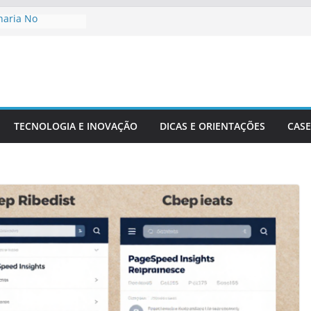
haria No
De Cidades
o Ambiente:
Desenvolvimento
nharia Civil Na
ra
TECNOLOGIA E INOVAÇÃO
DICAS E ORIENTAÇÕES
CASE
ionais Aplicadas
rais
ecisão Em Obras
dade