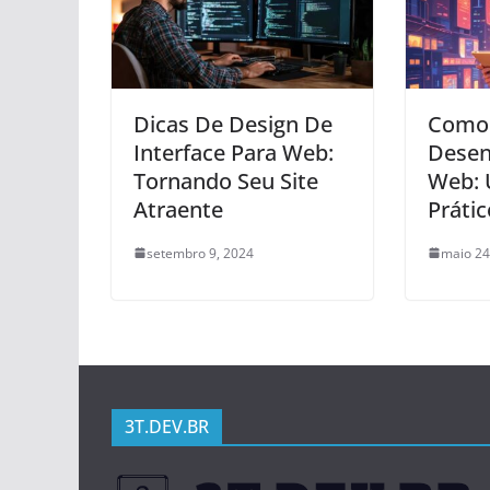
Dicas De Design De
Como
Interface Para Web:
Desen
Tornando Seu Site
Web: 
Atraente
Prátic
setembro 9, 2024
maio 24
3T.DEV.BR