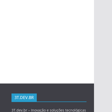
3T.DEV.BR
3T.dev.br – Inovação e soluções tecnológicas