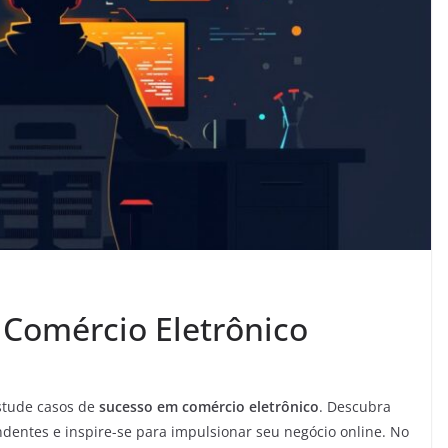
Comércio Eletrônico
stude casos de
sucesso em comércio eletrônico
. Descubra
entes e inspire-se para impulsionar seu negócio online. No