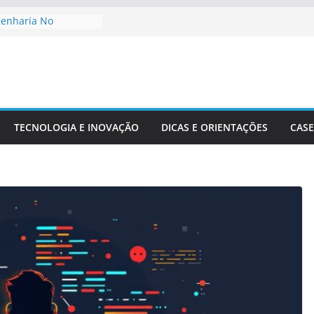
genharia No
to De Cidades
Meio Ambiente:
 O Desenvolvimento
ngenharia Civil Na
leira
TECNOLOGIA E INOVAÇÃO
DICAS E ORIENTAÇÕES
CASE
tacionais Aplicadas
uturais
 Precisão Em Obras
exidade