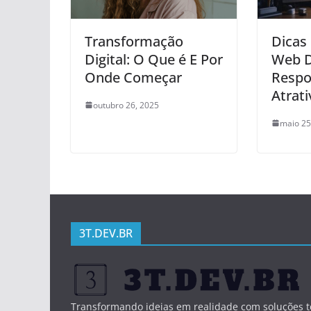
Transformação
Dicas
Digital: O Que é E Por
Web D
Onde Começar
Respo
Atrati
outubro 26, 2025
maio 25
3T.DEV.BR
Transformando ideias em realidade com soluções t