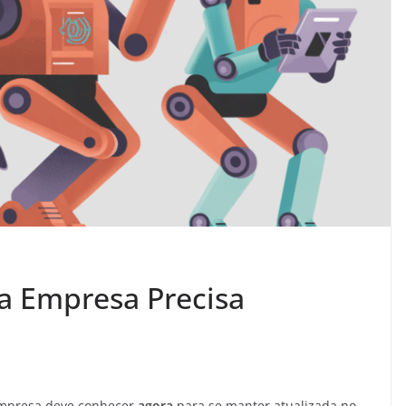
a Empresa Precisa
mpresa deve conhecer
agora
para se manter atualizada no