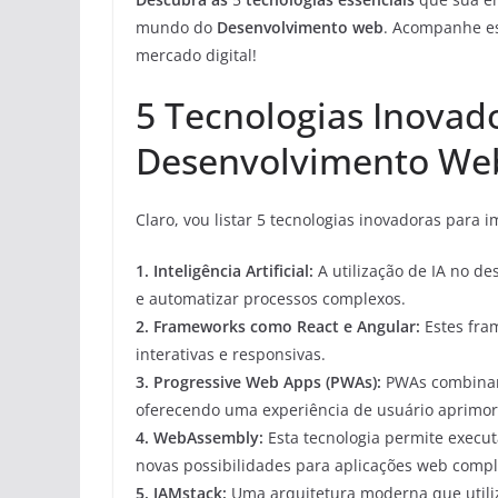
mundo do
Desenvolvimento web
. Acompanhe es
mercado digital!
5 Tecnologias Inovad
Desenvolvimento We
Claro, vou listar 5 tecnologias inovadoras par
1.
Inteligência Artificial
:
A utilização de IA no d
e automatizar processos complexos.
2. Frameworks como
React
e
Angular
:
Estes fram
interativas e responsivas.
3.
Progressive Web Apps (PWAs)
:
PWAs combinam a
oferecendo uma experiência de usuário aprimo
4.
WebAssembly
:
Esta tecnologia permite execu
novas possibilidades para aplicações web compl
5.
JAMstack
:
Uma arquitetura moderna que utiliza 