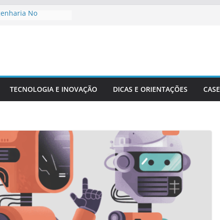
genharia No
to De Cidades
Meio Ambiente:
 O Desenvolvimento
ngenharia Civil Na
leira
TECNOLOGIA E INOVAÇÃO
DICAS E ORIENTAÇÕES
CASE
tacionais Aplicadas
uturais
 Precisão Em Obras
exidade