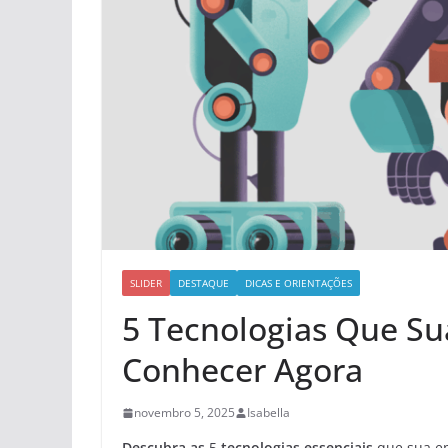
SLIDER
DESTAQUE
DICAS E ORIENTAÇÕES
5 Tecnologias Que Su
Conhecer Agora
novembro 5, 2025
Isabella
Descubra as
5
tecnologias essenciais
que sua e