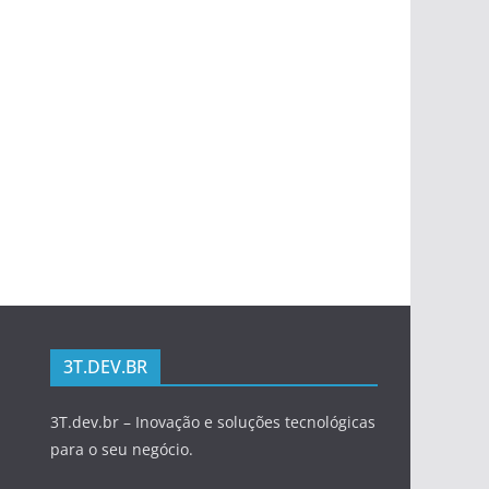
3T.DEV.BR
3T.dev.br – Inovação e soluções tecnológicas
para o seu negócio.