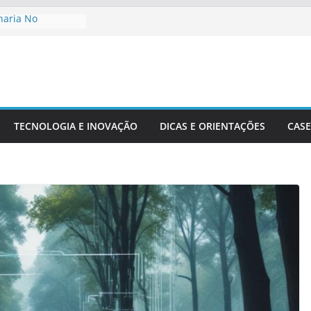
haria No
De Cidades
o Ambiente:
Desenvolvimento
nharia Civil Na
ra
TECNOLOGIA E INOVAÇÃO
DICAS E ORIENTAÇÕES
CASE
ionais Aplicadas
rais
ecisão Em Obras
dade