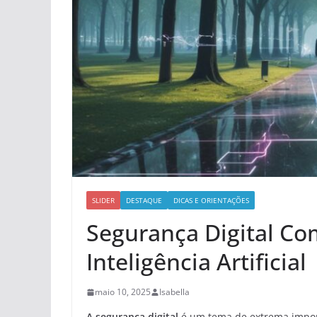
SLIDER
DESTAQUE
DICAS E ORIENTAÇÕES
Segurança Digital C
Inteligência Artificial
maio 10, 2025
Isabella
A segurança digital
é um tema de extrema impo