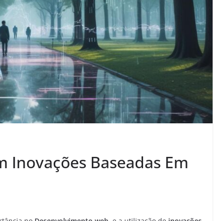
om Inovações Baseadas Em
rtância no
Desenvolvimento web
, e a utilização de
inovações