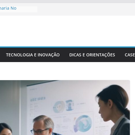
haria No
De Cidades
o Ambiente:
Desenvolvimento
nharia Civil Na
ra
TECNOLOGIA E INOVAÇÃO
DICAS E ORIENTAÇÕES
CASE
ionais Aplicadas
rais
ecisão Em Obras
dade