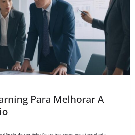
arning Para Melhorar A
io
eriência do usuário
: Descubra como essa tecnologia