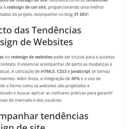
va o
redesign de um site
, proporcionando uma melhor
ultados do projeto. Acompanhe no blog
3T DEV
!
to das Tendências
sign de Websites
as
no
redesign de websites
pode ser crucial para o sucesso
contexto, é essencial acompanhar de perto as mudanças e
tual. A utilização de
HTML5
,
CSS3
e
JavaScript
se tornou
traentes. Além disso, a integração de
APIs
e o uso de
do a forma como os websites são projetados e
izado e buscar aplicar as melhores práticas para garantir
ivas do mercado e dos usuários.
ompanhar tendências
ign de site