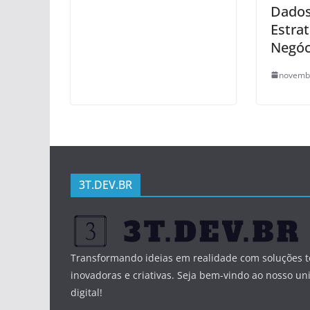
Dados
Estra
Negóc
novembr
3T.DEV.BR
Transformando ideias em realidade com soluções t
inovadoras e criativas. Seja bem-vindo ao nosso un
digital!