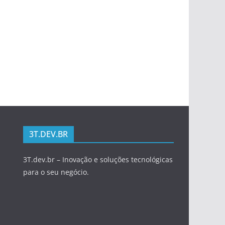
3T.DEV.BR
3T.dev.br – Inovação e soluções tecnológicas
para o seu negócio.