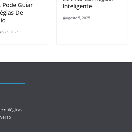
 Pode Guiar
Inteligente
tégias De
agosto 5, 2025
io
o 25, 2025
ecnológicas
iverso