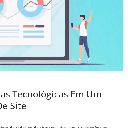
ias Tecnológicas Em Um
e Site
jeto de redesign de site
: Descubra como as
tendências