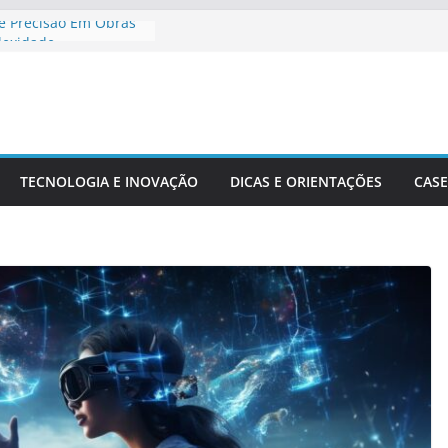
e Precisão Em Obras
lexidade
ngenharia No
nto De Cidades
 Meio Ambiente:
a O Desenvolvimento
TECNOLOGIA E INOVAÇÃO
DICAS E ORIENTAÇÕES
CASE
Engenharia Civil Na
ileira
putacionais Aplicadas
ruturais