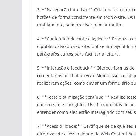
3. **Navegação intuitiva:** Crie uma estrutura d
botões de forma consistente em todo o site. Os
rapidamente, sem precisar pensar muito.
4. **Conteúdo relevante e legível:** Produza co
o público-alvo do seu site. Utilize um layout 
parágrafos curtos para facilitar a leitura.
5. **Interação e feedback:** Ofereça formas de 
comentários ou chat ao vivo. Além disso, certif
realizarem ações, como enviar um formulário o
6. **Teste e otimização contínua:** Realize test
em seu site e corrigi-los. Use ferramentas de a
entender como eles estão interagindo com seu s
7. **Acessibilidade:** Certifique-se de que seu 
diretrizes de acessibilidade da Web Content Acces