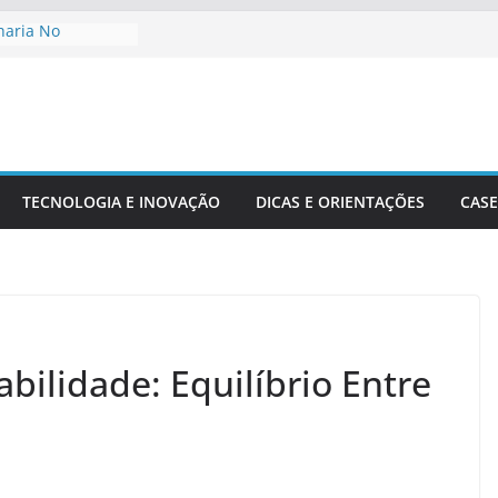
haria No
De Cidades
o Ambiente:
Desenvolvimento
nharia Civil Na
ra
TECNOLOGIA E INOVAÇÃO
DICAS E ORIENTAÇÕES
CASE
ionais Aplicadas
rais
ecisão Em Obras
dade
bilidade: Equilíbrio Entre