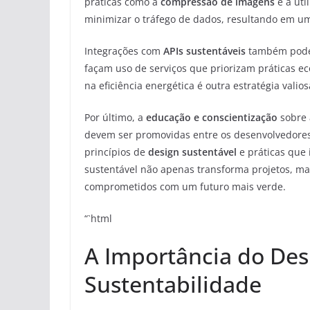
práticas como a
compressão de imagens
e a uti
minimizar o tráfego de dados, resultando em u
Integrações com
APIs sustentáveis
também podem
façam uso de serviços que priorizam práticas ec
na eficiência energética é outra estratégia va
Por último, a
educação e conscientização
sobre 
devem ser promovidas entre os desenvolvedores
princípios de
design sustentável
e práticas que 
sustentável não apenas transforma projetos, m
comprometidos com um futuro mais verde.
“`html
A Importância do Des
Sustentabilidade