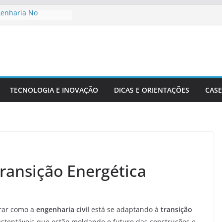
genharia No
to De Cidades
Meio Ambiente:
 O Desenvolvimento
ngenharia Civil Na
leira
TECNOLOGIA E INOVAÇÃO
DICAS E ORIENTAÇÕES
CASE
tacionais Aplicadas
uturais
 Precisão Em Obras
exidade
Transição Energética
orar como a
engenharia civil
está se adaptando à
transição
sustentáveis que estão moldando o futuro das construções e