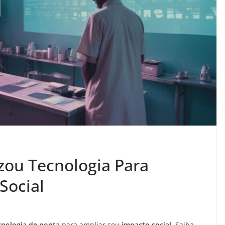
ou Tecnologia Para
Social
cnologia de ponta
para ampliar seu
impacto social
. Saiba