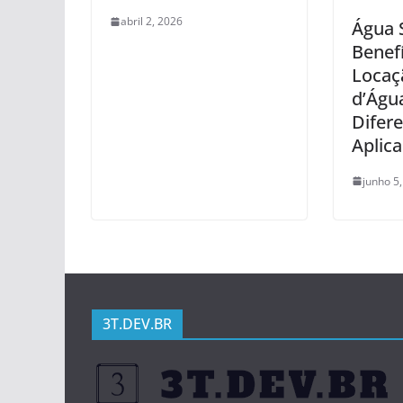
abril 2, 2026
Água 
Benef
Locaç
d’Águ
Difer
Aplic
junho 5
3T.DEV.BR