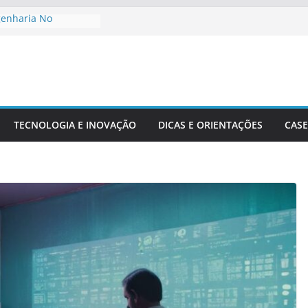
genharia No
to De Cidades
Meio Ambiente:
 O Desenvolvimento
ngenharia Civil Na
leira
TECNOLOGIA E INOVAÇÃO
DICAS E ORIENTAÇÕES
CASE
tacionais Aplicadas
uturais
 Precisão Em Obras
exidade