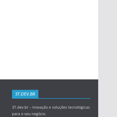
3T.DEV.BR
3T.dev.br – Inovação e soluções tecnológicas
para o seu negócio.