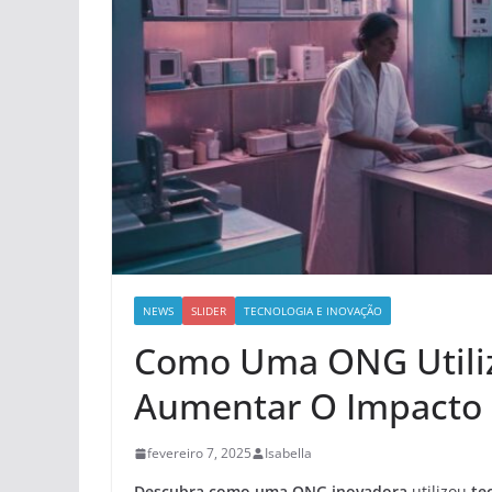
NEWS
SLIDER
TECNOLOGIA E INOVAÇÃO
Como Uma ONG Utiliz
Aumentar O Impacto 
fevereiro 7, 2025
Isabella
Descubra como uma ONG inovadora
utilizou
te