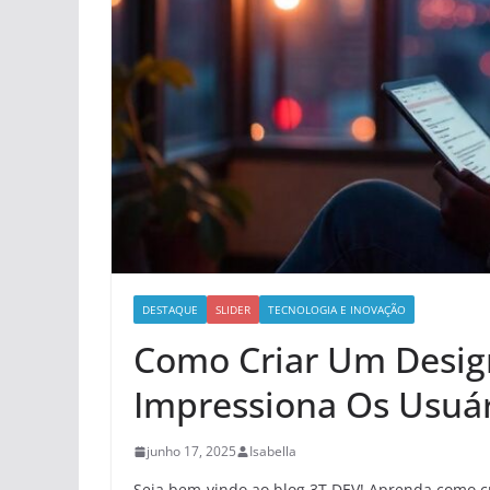
DESTAQUE
SLIDER
TECNOLOGIA E INOVAÇÃO
Como Criar Um Design
Impressiona Os Usuá
junho 17, 2025
Isabella
Seja bem-vindo ao blog 3T DEV! Aprenda como 