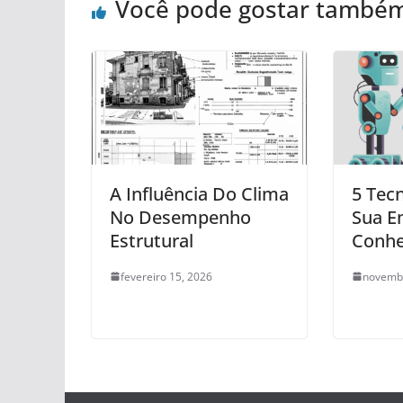
Você pode gostar també
A Influência Do Clima
5 Tec
No Desempenho
Sua E
Estrutural
Conhe
fevereiro 15, 2026
novembr