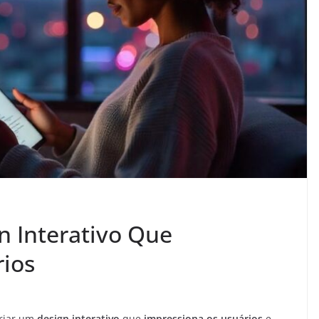
 Interativo Que
rios
criar um
design interativo
que
impressiona os usuários
e