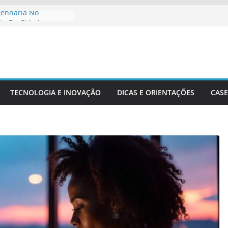
genharia No
to De Cidades
Meio Ambiente:
 O Desenvolvimento
ngenharia Civil Na
leira
TECNOLOGIA E INOVAÇÃO
DICAS E ORIENTAÇÕES
CASE
tacionais Aplicadas
uturais
 Precisão Em Obras
exidade