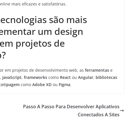
nline mais eficazes e satisfatórias.
tecnologias são mais
ementar um design
 em projetos de
b?
dor em projetos de desenvolvimento web, as
ferramentas
e
,
JavaScript
,
frameworks
como
React
ou
Angular
,
bibliotecas
totipagem
como
Adobe XD
ou
Figma
.
Passo A Passo Para Desenvolver Aplicativos
Conectados A Sites