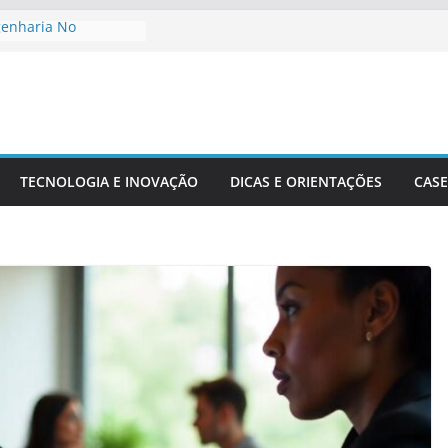
genharia No
to De Cidades
Meio Ambiente:
 O Desenvolvimento
ngenharia Civil Na
leira
TECNOLOGIA E INOVAÇÃO
DICAS E ORIENTAÇÕES
CASE
tacionais Aplicadas
uturais
 Precisão Em Obras
exidade