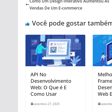
Como Um Design Interativo Aumentou As
Vendas De Um E-commerce
Você pode gostar també
API No
Melho
Desenvolvimento
Frame
Web: O Que é E
Desen
Como Usar
Web 
setembro 27, 2025
setembr