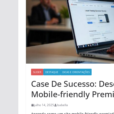
SLIDER
DESTAQUE
DICAS E ORIENTAÇÕES
Case De Sucesso: De
Mobile-friendly Prem
julho 14, 2025
Isabella
Aprenda como um site mobile-friendly premia