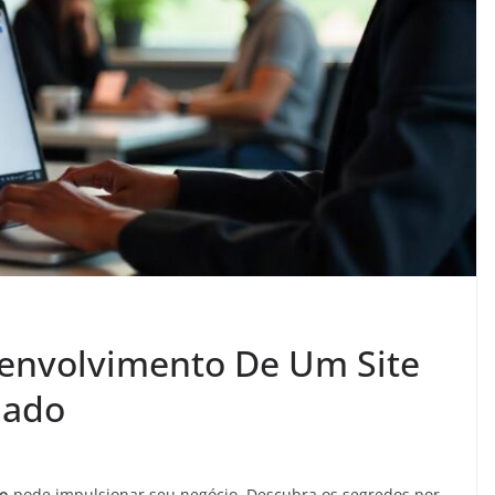
senvolvimento De Um Site
iado
do
pode impulsionar seu negócio. Descubra os segredos por