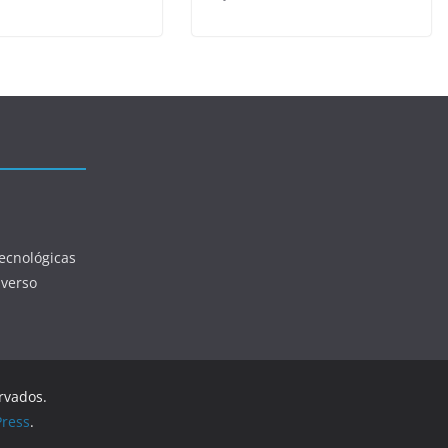
ecnológicas
iverso
ervados.
ress
.