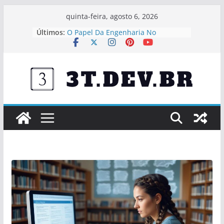
Pular
quinta-feira, agosto 6, 2026
para
Últimos:
O Papel Da Engenharia No
o
Desenvolvimento De Cidades
Inteligentes
conteúdo
Engenharia E Meio Ambiente:
Caminhos Para O Desenvolvimento
Sustentável
O Impacto Da Engenharia Civil Na
Economia Brasileira
Análises Computacionais Aplicadas
A Projetos Estruturais
Engenharia De Precisão Em Obras
De Alta Complexidade